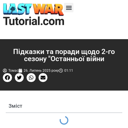
Сезон 1
Сезон 2
Сезон 3
Сезон 4
П'ятий сезон
Підказки та поради щодо 2-го
сезону "Останньої війни
Томас
26. Липень 2025 року
01:11
Зміст