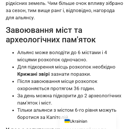
рідкісних земель. Чим більше очок впливу зібрано
Danish
за сезон, тим вище ранг і, відповідно, нагорода
Korean
для альянсу.
Portuguese (Portugal)
Завоювання міст та
Portuguese (Brazil)
археологічних пам'яток
Japanese
Альянс може володіти до 6 містами і 4
Polish
місцями розкопок одночасно.
Turkish
Для підкорення місць розкопок необхідно
French
Крижані звірі
зазнати поразки.
Після завоювання місце розкопок
Italian
охороняється протягом 36 годин.
Spanish
За день можна підкорити до 2 археологічних
English
пам'яток і міст.
Тільки альянси з містом 6-го рівня можуть
German
боротися за Капітолій.
Ukrainian