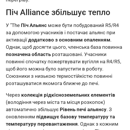
Піч Alliance збільшує тепло
У "The
Піч Альянс
може бути побудований R5/R4
за допомогою учасників і постачає альянс при
активації
додатково з основним опаленням
.
Однак, щоб досягти цього, членська база повинна
позначена область
розташовані. Учасники
повинні спочатку пожертвувати вугілля на R4/R5,
щоб його можна було запустити в роботу.
Союзники з низькою термостійкістю повинні
розташуватися якомога ближче до печі.
Через
колекція рідкісноземельних елементів
(володіння через міста та місця розкопок)
автоматично збільшує
Рівень печі альянсу
. З
оновленням
підвищує базову температуру та
температуру перевантаження
. Однак з кожним