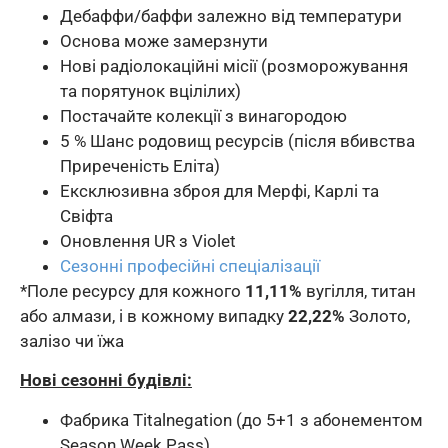
Дебаффи/баффи залежно від температури
Основа може замерзнути
Нові радіолокаційні місії (розморожування
та порятунок вцілілих)
Постачайте колекції з винагородою
5 % Шанс родовищ ресурсів (після вбивства
Приреченість
Еліта)
Ексклюзивна зброя для Мерфі, Карлі та
Свіфта
Оновлення UR з Violet
Сезонні професійні спеціалізації
*Поле ресурсу для кожного
11,11%
вугілля, титан
або алмази, і в кожному випадку
22,22%
Золото,
залізо чи їжа
Нові сезонні будівлі:
Фабрика Titalnegation (до 5+1 з абонементом
Season Week Pass)