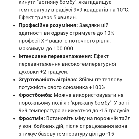
кинути "вогняну бомбу", яка підвищує
температуру в радіусі 9×9 квадратів на 10°C.
Ефект триває 5 хвилин.
Професійне розуміння:
Завдяки цій
здатності ви одразу отримуєте до 10%
професії XP вашого поточного рівня,
максимум до 100 000.
Інтенсивне перевантаження:
Ефект
перевантаження високотемпературної
духовки +2 градуси.
Згуртованість зігріває:
Збільште теплову
потужність свого союзника +100%
Фростбомба:
Можна використовувати на
порожньому полі як "крижану бомбу". У зоні
9×9 температура знижується до -15 градусів.
Фростмін:
Встановіть міну на порожній тайл
у зоні бойових дій, після спрацювання вона
знижує базову температуру цілі до -15