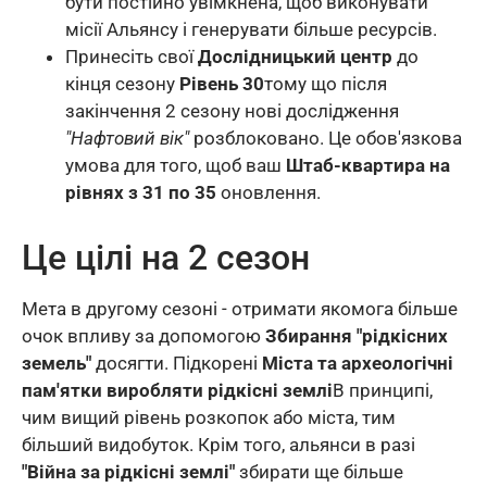
бути постійно увімкнена, щоб виконувати
місії Альянсу і генерувати більше ресурсів.
Принесіть свої
Дослідницький центр
до
кінця сезону
Рівень 30
тому що після
закінчення 2 сезону нові дослідження
"Нафтовий вік"
розблоковано. Це обов'язкова
Vietnamese
умова для того, щоб ваш
Штаб-квартира на
Malay
рівнях з 31 по 35
оновлення.
Hindi
Це цілі на 2 сезон
Thai
Chinese (Hong Kong)
Мета в другому сезоні - отримати якомога більше
Chinese (Taiwan)
очок впливу за допомогою
Збирання "рідкісних
земель"
досягти. Підкорені
Міста та археологічні
Russian
пам'ятки
виробляти рідкісні землі
В принципі,
Dutch
чим вищий рівень розкопок або міста, тим
Indonesian
більший видобуток. Крім того, альянси в разі
"Війна за рідкісні землі"
збирати ще більше
Arabic