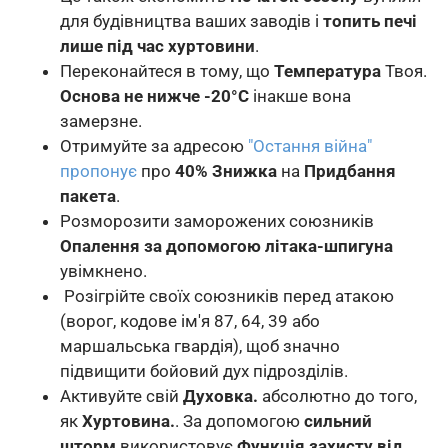
для будівництва ваших заводів і
топить печі
лише під час хуртовини
.
Переконайтеся в тому, що
Температура
Твоя.
Основа не нижче -20°C
інакше вона
замерзне.
Отримуйте за адресою
"Остання війна"
пропонує
про
40% Знижка
на
Придбання
пакета
.
Розморозити заморожених союзників
Опалення за допомогою літака-шпигуна
увімкнено.
Розігрійте своїх союзників перед атакою
(ворог, кодове ім'я 87, 64, 39 або
маршальська гвардія), щоб значно
підвищити бойовий дух підрозділів.
Активуйте свій
Духовка.
абсолютно до того,
як
Хуртовина.
. За допомогою
сильний
шторм
використовує
Функція захисту від