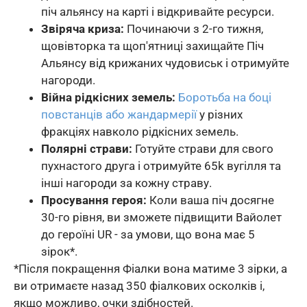
піч альянсу на карті і відкривайте ресурси.
Звіряча криза:
Починаючи з 2-го тижня,
щовівторка та щоп'ятниці захищайте Піч
Альянсу від крижаних чудовиськ і отримуйте
нагороди.
Війна рідкісних земель:
Боротьба на боці
повстанців або жандармерії
у різних
фракціях навколо рідкісних земель.
Полярні страви:
Готуйте страви для свого
пухнастого друга і отримуйте 65k вугілля та
інші нагороди за кожну страву.
Просування героя:
Коли ваша піч досягне
30-го рівня, ви зможете підвищити Вайолет
до героїні UR - за умови, що вона має 5
зірок*.
*Після покращення Фіалки вона матиме 3 зірки, а
ви отримаєте назад 350 фіалкових осколків і,
якщо можливо, очки здібностей.