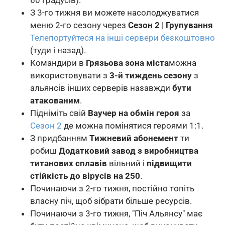
З 3-го тижня ви можете насолоджуватися
меню 2-го сезону через
Сезон 2 | Групування
Телепортуйтеся на інші сервери безкоштовно
(туди і назад).
Командири в
Грязьова зона міста
можна
використовувати з
3-й тиждень сезону
з
альянсів інших серверів назавжди
бути
атакованим
.
Підніміть свій
Ваучер на обмін героя
за
Сезон 2
де можна помінятися героями 1:1.
З придбанням
Тижневий абонемент
ти
робиш
Додатковий завод з виробництва
титанових сплавів
вільний і
підвищити
стійкість до вірусів на 250
.
Починаючи з 2-го тижня, постійно топіть
власну піч, щоб зібрати більше ресурсів.
Починаючи з 3-го тижня, "Піч Альянсу" має