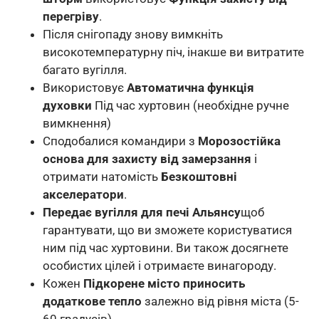
перегріву
.
Після снігопаду знову вимкніть
високотемпературну піч, інакше ви витратите
багато вугілля.
Використовує
Автоматична функція
духовки
Під час хуртовин (необхідне ручне
вимкнення)
Сподобалися командири з
Морозостійка
основа для захисту від замерзання
і
отримати натомість
Безкоштовні
акселератори
.
Передає вугілля для печі Альянсу
щоб
гарантувати, що ви зможете користуватися
ним під час хуртовини. Ви також досягнете
особистих цілей і отримаєте винагороду.
Кожен
Підкорене місто приносить
додаткове тепло
залежно від рівня міста (5-
60 градусів).