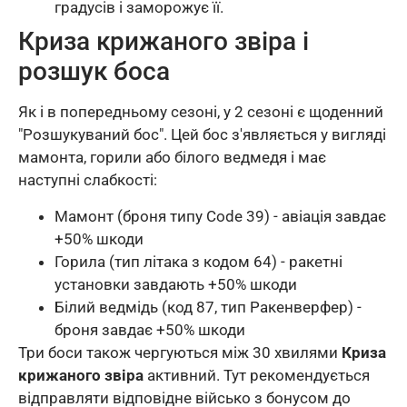
градусів і заморожує її.
Криза крижаного звіра і
розшук боса
Як і в попередньому сезоні, у 2 сезоні є щоденний
"Розшукуваний бос". Цей бос з'являється у вигляді
мамонта, горили або білого ведмедя і має
наступні слабкості:
Мамонт (броня типу Code 39) - авіація завдає
+50% шкоди
Горила (тип літака з кодом 64) - ракетні
установки завдають +50% шкоди
Білий ведмідь (код 87, тип Ракенверфер) -
броня завдає +50% шкоди
Три боси також чергуються між 30 хвилями
Криза
крижаного звіра
активний. Тут рекомендується
відправляти відповідне військо з бонусом до