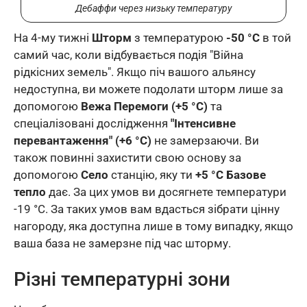
Дебаффи через низьку температуру
На 4-му тижні
Шторм
з температурою
-50 °C
в той
самий час, коли відбувається подія "Війна
рідкісних земель". Якщо піч вашого альянсу
недоступна, ви можете подолати шторм лише за
допомогою
Вежа Перемоги (+5 °C)
та
спеціалізовані дослідження
"Інтенсивне
перевантаження" (+6 °C)
не замерзаючи. Ви
також повинні захистити свою основу за
допомогою
Село
станцію, яку ти
+5 °C Базове
тепло
дає. За цих умов ви досягнете температури
-19 °C. За таких умов вам вдасться зібрати цінну
нагороду, яка доступна лише в тому випадку, якщо
ваша база не замерзне під час шторму.
Різні температурні зони