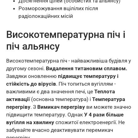
Досягнення цілей (особистих та альянсу)
Розморожування вцілілих після
радіолокаційних місій
Високотемпературна піч і
піч альянсу
Високотемпературна піч - найважливіша будівля у
другому сезоні.
Видалення титановим сплавом.
Завдяки оновленню
підвищує температуру і
стійкість до вірусів
. Піч топиться вугіллям -
важливими є два значення печі, це
Теплота
активації
(основна температура) і
Температура
перегріву
. З
Вимикач перегріву
ви можете значно
підвищити температуру. Однак
У 4 рази більше
вугілля на хвилину
спожитої електроенергії. Не
забувайте вчасно деактивувати перемикач
перегріву.