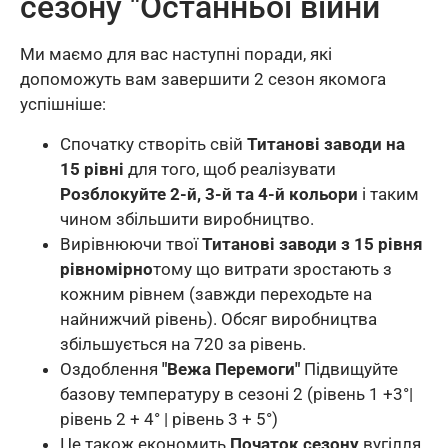
сезону "Останньої війни
Ми маємо для вас наступні поради, які
допоможуть вам завершити 2 сезон якомога
успішніше:
Спочатку створіть свій
Титанові заводи на
15 рівні
для того, щоб реалізувати
Розблокуйте 2-й, 3-й та 4-й кольори
і таким
чином збільшити виробництво.
Вирівнюючи твої
Титанові заводи з 15 рівня
рівномірно
тому що витрати зростають з
кожним рівнем (завжди переходьте на
найнижчий рівень). Обсяг виробництва
збільшується на 720 за рівень.
Оздоблення
"Вежа Перемоги"
Підвищуйте
базову температуру в сезоні 2 (рівень 1 +3°|
рівень 2 + 4° | рівень 3 + 5°)
Це також економить
Початок сезону
вугілля