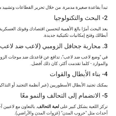
تبدأ بقاعدة صغيرة مدمرة. من خلال تحرير القطاعات وتشييد مبان
2- البحث والتكنولوجيا
يعد البحث أمرًا بالغ الأهمية لتحسين اقتصادك وقوتك العسك
أبطالك وفتح إمكانيات تكتيكية جديدة.
3. محاربة جحافل الزومبي (لاعب ضد لاعب)
في "وضع لاعب ضد لاعب"، تدافع عن قاعدتك ضد موجات الزومبي ا
والموارد - كلما تقدمت أكثر، كان ذلك أفضل.
4- بناء الأبطال والقوات
يمكنك تجنيد الأبطال الأسطوريين (عبر أنظمة التجنيد أو التذا
5- الانضمام إلى التحالف والنمو معًا
Vietnamese
تركز اللعبة بشكل كبير على
لعبة التحالف
. بالتعاون مع لاعبين
Malay
أحداث مثل "حروب المدن" (غزوات المدن والأراضي).