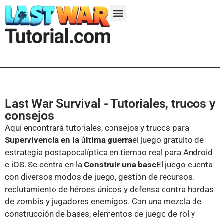
Temporada 1
Temporada 2
Temporada 3
Temporada 4
Temporada 5
Last War Survival - Tutoriales, trucos y
consejos
Aquí encontrará tutoriales, consejos y trucos para
Supervivencia en la última guerra
el juego gratuito de
estrategia postapocalíptica en tiempo real para Android
e iOS. Se centra en la
Construir una base
El juego cuenta
con diversos modos de juego, gestión de recursos,
reclutamiento de héroes únicos y defensa contra hordas
de zombis y jugadores enemigos. Con una mezcla de
construcción de bases, elementos de juego de rol y