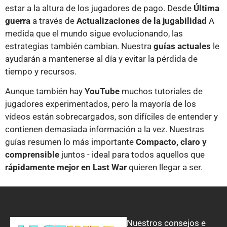
estar a la altura de los jugadores de pago. Desde
Última
guerra
a través de
Actualizaciones de la jugabilidad
A
medida que el mundo sigue evolucionando, las
estrategias también cambian. Nuestra
guías actuales
le
ayudarán a mantenerse al día y evitar la pérdida de
tiempo y recursos.
Vietnamese
Aunque también hay
YouTube
muchos tutoriales de
jugadores experimentados, pero la mayoría de los
Malay
vídeos están sobrecargados, son difíciles de entender y
Hindi
contienen demasiada información a la vez. Nuestras
Thai
guías resumen lo más importante
Compacto, claro y
comprensible
juntos - ideal para todos aquellos que
Chinese (Hong Kong)
rápidamente mejor en Last War
quieren llegar a ser.
Chinese (Taiwan)
Russian
Dutch
Indonesian
Nuestros consejos e