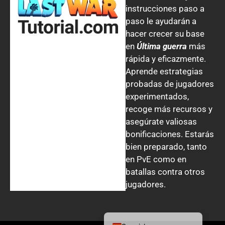
instrucciones paso a
Arabic
paso le ayudarán a
Danish
hacer crecer su base
Korean
en
Última guerra
más
rápida y eficazmente.
Portuguese (Portugal)
Aprende estrategias
Portuguese (Brazil)
probadas de jugadores
Japanese
experimentados,
recoge más recursos y
Polish
asegúrate valiosas
Turkish
bonificaciones. Estarás
French
bien preparado, tanto
en PvE como en
Ukrainian
batallas contra otros
Italian
jugadores.
English
German