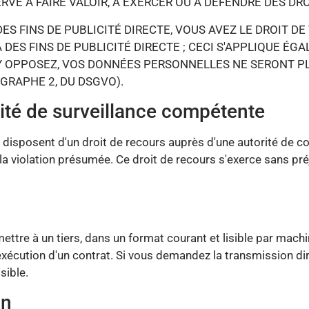
VE À FAIRE VALOIR, À EXERCER OU À DÉFENDRE DES DROIT
ES FINS DE PUBLICITÉ DIRECTE, VOUS AVEZ LE DROIT
S FINS DE PUBLICITÉ DIRECTE ; CECI S'APPLIQUE ÉGA
S Y OPPOSEZ, VOS DONNÉES PERSONNELLES NE SERONT PL
GRAPHE 2, DU DSGVO).
rité de surveillance compétente
 disposent d'un droit de recours auprès d'une autorité de c
 de la violation présumée. Ce droit de recours s'exerce sans p
mettre à un tiers, dans un format courant et lisible par mac
xécution d'un contrat. Si vous demandez la transmission dir
sible.
on