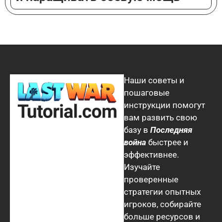
Malay
Hindi
Thai
Chinese (Hong Kong)
Chinese (Taiwan)
Наши советы и
Dutch
пошаговые
Indonesian
инструкции помогут
Arabic
вам развить свою
базу в
Последняя
Danish
война
быстрее и
Korean
эффективнее.
Portuguese (Portugal)
Изучайте
проверенные
Portuguese (Brazil)
стратегии опытных
Japanese
игроков, собирайте
Polish
больше ресурсов и