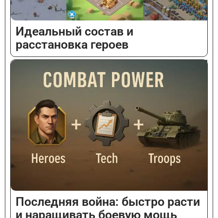
Идеальный состав и
расстановка героев
Последняя война: быстро расти
Vietnamese
и наращивать боевую мощь