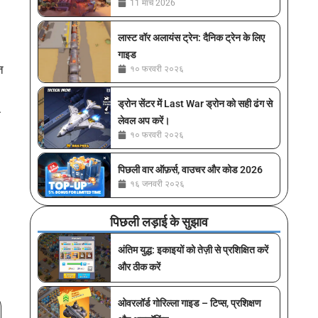
11 मार्च 2026
लास्ट वॉर अलायंस ट्रेन: दैनिक ट्रेन के लिए
गाइड
त
१० फरवरी २०२६
ड्रोन सेंटर में Last War ड्रोन को सही ढंग से
ि
लेवल अप करें।
१० फरवरी २०२६
पिछली वार ऑफ़र्स, वाउचर और कोड 2026
१६ जनवरी २०२६
पिछली लड़ाई के सुझाव
अंतिम युद्ध: इकाइयों को तेज़ी से प्रशिक्षित करें
और ठीक करें
ओवरलॉर्ड गोरिल्ला गाइड – टिप्स, प्रशिक्षण