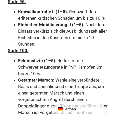
Stufe 95:
Danish
Krawallkontrolle II (1–5):
Reduziert den
Korean
erlittenen kritischen Schaden um bis zu 10 %.
Portuguese (Portugal)
Einheiten-Mobilisierung II (1–5):
Nach dem
Einsatz verkürzt sich die Ausbildungszeit aller
Portuguese (Brazil)
Einheiten in den Kasernen um bis zu 10
Japanese
Stunden.
Polish
Stufe 100:
Turkish
Feldmedizin (1–5):
Reduziert die
French
Schwerverletzungsrate in PvP-Kämpfen um
bis zu 10 %.
Ukrainian
Getarnter Marsch:
Wähle eine verbündete
Italian
Basis und anschließend eine Truppe aus, um
Spanish
einen getarnten Marsch und einen
vorgetäuschten Angriff durch einen
English
Doppelgänger dieser Truppe auszuführen (der
German
Marsch ist vorgetäuscht, es findet kein