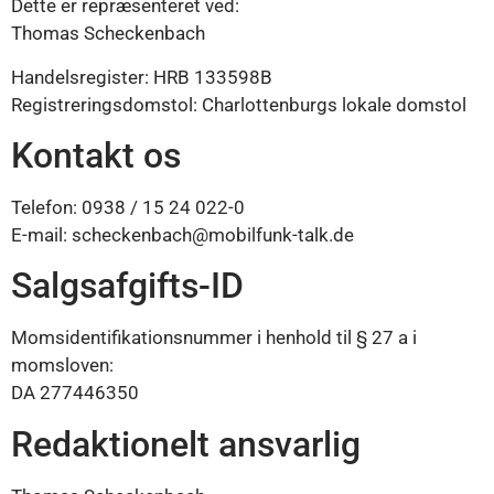
Dette er repræsenteret ved:
Thomas Scheckenbach
Handelsregister: HRB 133598B
Registreringsdomstol: Charlottenburgs lokale domstol
Kontakt os
Telefon: 0938 / 15 24 022-0
E-mail: scheckenbach@mobilfunk-talk.de
Salgsafgifts-ID
Momsidentifikationsnummer i henhold til § 27 a i
momsloven:
DA 277446350
Redaktionelt ansvarlig
Vietnamese
Malay