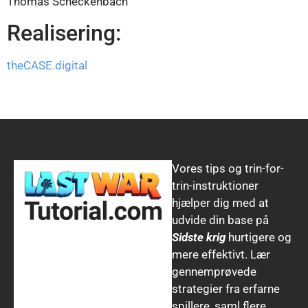
Thomas Scheckenbach
Hindi
Realisering:
Thai
Chinese (Hong Kong)
theCASE.digital
Chinese (Taiwan)
Russian
Dutch
Indonesian
Vores tips og trin-for-
Arabic
trin-instruktioner
Korean
hjælper dig med at
Portuguese (Portugal)
udvide din base på
Sidste krig
hurtigere og
Portuguese (Brazil)
mere effektivt. Lær
Japanese
gennemprøvede
Polish
strategier fra erfarne
spillere, saml flere
Turkish