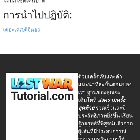
โทมัส เชคเคินบาค
Chinese (Hong Kong)
การนำไปปฏิบัติ:
Chinese (Taiwan)
Russian
เดอะเคส.ดิจิตอล
Dutch
Indonesian
Arabic
Danish
ด้วยเคล็ดลับและคำ
Korean
แนะนำทีละขั้นตอนของ
Portuguese (Portugal)
เรา ฐานของคุณจะ
เติบโตที่
สงครามครั้ง
Portuguese (Brazil)
สุดท้าย
รวดเร็วและมี
Japanese
ประสิทธิภาพยิ่งขึ้น เรียน
Polish
รู้กลยุทธ์ที่พิสูจน์แล้วจาก
ผู้เล่นที่มีประสบการณ์
Turkish
รวบรวมทรัพยากรให้