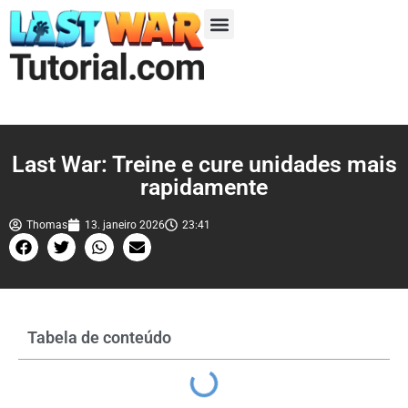
Temporada 1
Temporada 2
Temporada 3
Temporada 4
Temporada 5
Last War: Treine e cure unidades mais
rapidamente
Thomas
13. janeiro 2026
23:41
Tabela de conteúdo