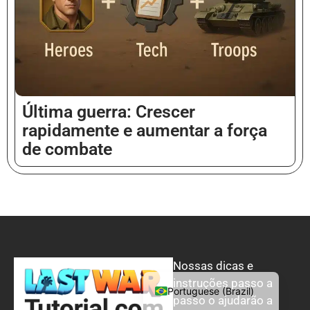
Danish
Korean
Portuguese (Portugal)
Japanese
Última guerra: Crescer
Polish
rapidamente e aumentar a força
Turkish
de combate
French
Ukrainian
Italian
Spanish
English
Nossas dicas e
German
instruções passo a
Portuguese (Brazil)
passo o ajudarão a