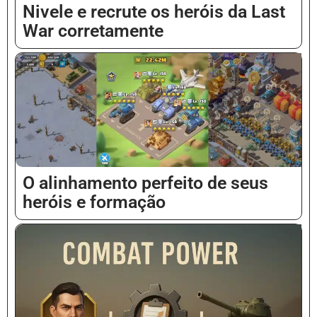
Nivele e recrute os heróis da Last
War corretamente
Vietnamese
Malay
Hindi
Thai
O alinhamento perfeito de seus
Chinese (Hong Kong)
heróis e formação
Chinese (Taiwan)
Russian
Dutch
Indonesian
Arabic