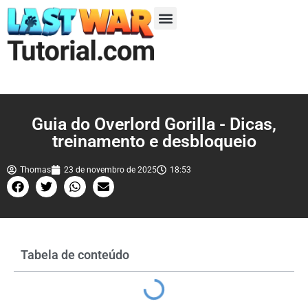
Temporada 1
Temporada 2
Temporada 3
Temporada 4
Temporada 5
Guia do Overlord Gorilla - Dicas,
treinamento e desbloqueio
Thomas
23 de novembro de 2025
18:53
Tabela de conteúdo