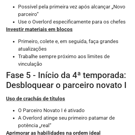
Possível pela primeira vez após alcançar „Novo
parceiro“
Use o Overlord especificamente para os chefes
Investir materiais em blocos
Primeiro, colete e, em seguida, faça grandes
Vietnamese
atualizações
Malay
Trabalhe sempre próximo aos limites de
Hindi
vinculação
Thai
Fase 5 - Início da 4ª temporada:
Chinese (Hong Kong)
Desbloquear o parceiro novato I
Chinese (Taiwan)
Uso de crachás de títulos
Russian
O Parceiro Novato I é ativado
Dutch
A Overlord atinge seu primeiro patamar de
Indonesian
potência „real“
Arabic
Aprimorar as habilidades na ordem ideal