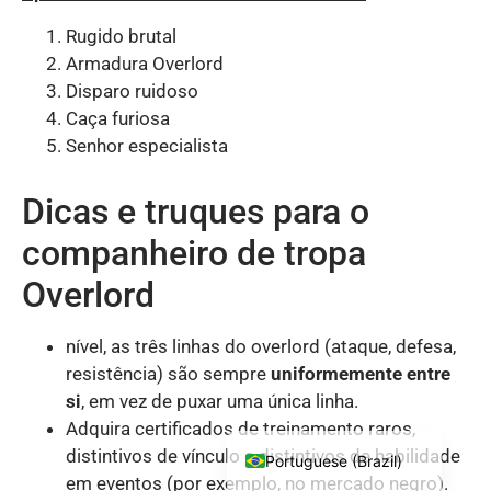
Danish
Rugido brutal
Armadura Overlord
Korean
Disparo ruidoso
Portuguese (Portugal)
Caça furiosa
Japanese
Senhor especialista
Polish
Dicas e truques para o
Turkish
companheiro de tropa
French
Ukrainian
Overlord
Italian
nível, as três linhas do overlord (ataque, defesa,
Spanish
resistência) são sempre
uniformemente entre
English
si
, em vez de puxar uma única linha.
German
Adquira certificados de treinamento raros,
distintivos de vínculo e distintivos de habilidade
Portuguese (Brazil)
em eventos (por exemplo, no mercado negro).