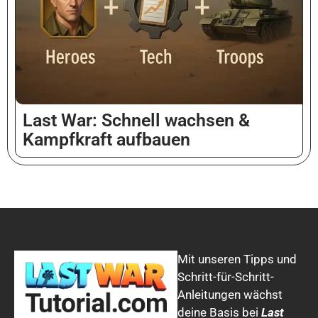
Vietnamese
Malay
Hindi
Last War: Schnell wachsen &
Kampfkraft aufbauen
Thai
Chinese (Hong Kong)
Chinese (Taiwan)
Russian
Dutch
Indonesian
Mit unseren Tipps und
Schritt-für-Schritt-
Arabic
Anleitungen wächst
Danish
deine Basis bei
Last