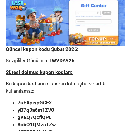
Güncel kupon kodu Şubat 2026:
Sevgililer Günü için:
LWVDAY26
Süresi dolmuş kupon kodları:
Bu kupon kodlarının süresi dolmuştur ve artık
kullanılamaz:
7uEApiypGCFX
yB7q3a6m1ZV0
gKEQ7QcflQPL
8obO1QMzsTZw