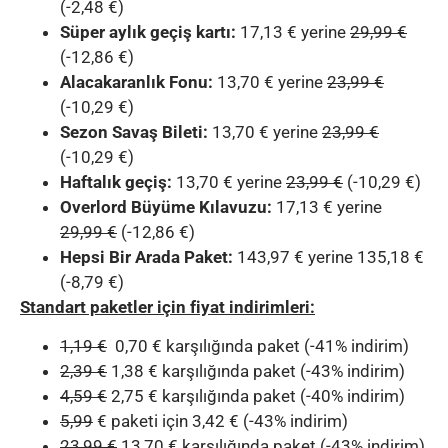
(-2,48 €)
Süper aylık geçiş kartı:
17,13 € yerine
29,99 €
(-12,86 €)
Alacakaranlık Fonu:
13,70 € yerine
23,99 €
(-10,29 €)
Sezon Savaş Bileti:
13,70 € yerine
23,99 €
(-10,29 €)
Haftalık geçiş:
13,70 € yerine
23,99 €
(-10,29 €)
Overlord Büyüme Kılavuzu:
17,13 € yerine
29,99 €
(-12,86 €)
Hepsi Bir Arada Paket:
143,97 € yerine 135,18 €
(-8,79 €)
Standart paketler için fiyat indirimleri:
1,19 €
0,70 € karşılığında paket (-41% indirim)
2,39 €
1,38 € karşılığında paket (-43% indirim)
4,59 €
2,75 € karşılığında paket (-40% indirim)
5,99
€ paketi için 3,42 € (-43% indirim)
23,99 €
13,70 € karşılığında paket (-43% indirim)