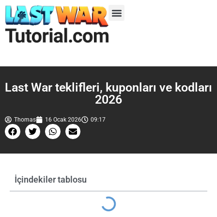
Sezon 1
2. Sezon
Sezon 3
Sezon 4
Sezon 5
Last War teklifleri, kuponları ve kodları
2026
Thomas
16 Ocak 2026
09:17
İçindekiler tablosu