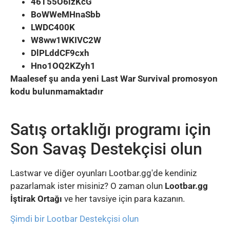
46T55O6lzKcG
BoWWeMHnaSbb
LWDC400K
W8ww1WKIVC2W
DlPLddCF9cxh
Hno1OQ2KZyh1
Maalesef şu anda yeni Last War Survival promosyon
kodu bulunmamaktadır
Satış ortaklığı programı için
Son Savaş Destekçisi olun
Lastwar ve diğer oyunları Lootbar.gg'de kendiniz
pazarlamak ister misiniz? O zaman olun
Lootbar.gg
İştirak Ortağı
ve her tavsiye için para kazanın.
Şimdi bir Lootbar Destekçisi olun