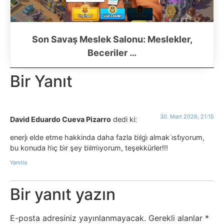
Son Savaş Meslek Salonu: Meslekler,
Beceriler …
Bir Yanıt
30. Mart 2026, 21:15
David Eduardo Cueva Pizarro
dedi ki:
enerji̇ elde etme hakkinda daha fazla bi̇lgi̇ almak i̇sti̇yorum,
bu konuda hi̇ç bi̇r şey bi̇lmi̇yorum, teşekkürler!!!
Yanıtla
Bir yanıt yazın
E-posta adresiniz yayınlanmayacak.
Gerekli alanlar
*