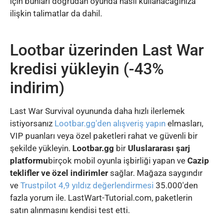
için bunları doğrudan oyunda nasıl kullanacağınıza
ilişkin talimatlar da dahil.
Lootbar üzerinden Last War
kredisi yükleyin (-43%
indirim)
Last War Survival oyununda daha hızlı ilerlemek
istiyorsanız
Lootbar.gg'den alışveriş yapın
elmasları,
VIP puanları veya özel paketleri rahat ve güvenli bir
şekilde yükleyin.
Lootbar.gg
bir
Uluslararası şarj
platformu
birçok mobil oyunla işbirliği yapan ve
Cazip
teklifler ve özel indirimler
sağlar. Mağaza saygındır
ve
Trustpilot 4,9 yıldız değerlendirmesi
35.000'den
fazla yorum ile. LastWart-Tutorial.com, paketlerin
satın alınmasını kendisi test etti.