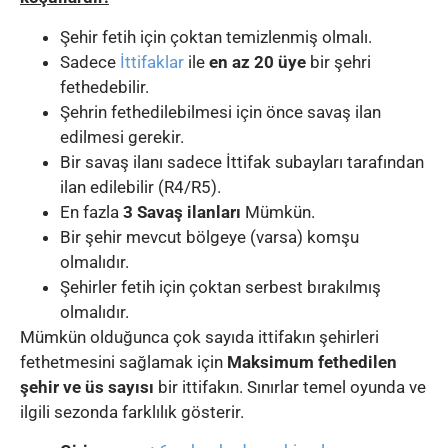
Şehir fetih için çoktan temizlenmiş olmalı.
Sadece
İttifaklar
ile
en az 20 üye
bir şehri
fethedebilir.
Şehrin fethedilebilmesi için önce savaş ilan
edilmesi gerekir.
Bir savaş ilanı sadece İttifak subayları tarafından
ilan edilebilir (R4/R5).
En fazla
3 Savaş ilanları
Mümkün.
Bir şehir mevcut bölgeye (varsa) komşu
olmalıdır.
Şehirler fetih için çoktan serbest bırakılmış
olmalıdır.
Mümkün olduğunca çok sayıda ittifakın şehirleri
fethetmesini sağlamak için
Maksimum fethedilen
şehir ve üs sayısı
bir ittifakın. Sınırlar temel oyunda ve
ilgili sezonda farklılık gösterir.