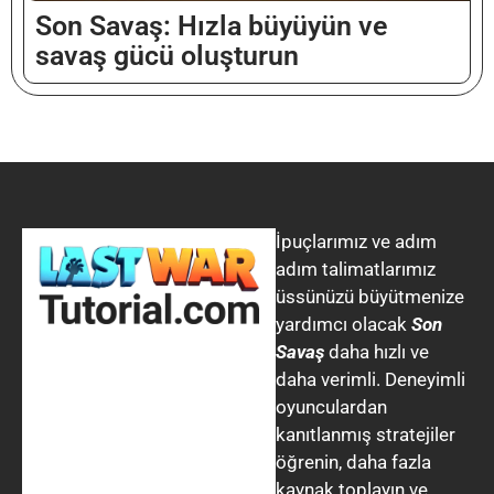
Son Savaş: Hızla büyüyün ve
Thai
savaş gücü oluşturun
Chinese (Hong Kong)
Chinese (Taiwan)
Russian
Dutch
Indonesian
İpuçlarımız ve adım
Arabic
adım talimatlarımız
Danish
üssünüzü büyütmenize
Korean
yardımcı olacak
Son
Savaş
daha hızlı ve
Portuguese (Portugal)
daha verimli. Deneyimli
Portuguese (Brazil)
oyunculardan
Japanese
kanıtlanmış stratejiler
öğrenin, daha fazla
Polish
kaynak toplayın ve