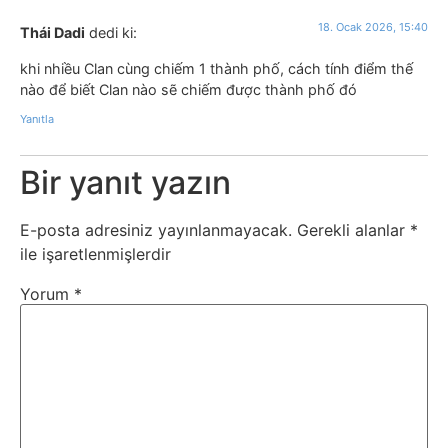
18. Ocak 2026, 15:40
Thái Dadi
dedi ki:
khi nhiều Clan cùng chiếm 1 thành phố, cách tính điểm thế
nào để biết Clan nào sẽ chiếm được thành phố đó
Yanıtla
Bir yanıt yazın
E-posta adresiniz yayınlanmayacak.
Gerekli alanlar
*
ile işaretlenmişlerdir
Yorum
*